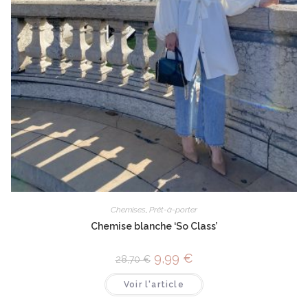
Chemises
,
Prêt-à-porter
Chemise blanche ‘So Class’
9,99
€
28,70
€
Voir l'article