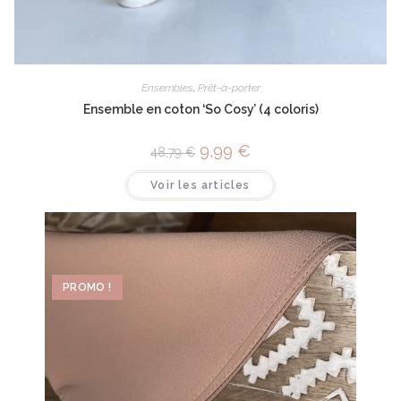
Ensembles
,
Prêt-à-porter
Ensemble en coton ‘So Cosy’ (4 coloris)
9,99
€
48,79
€
Voir les articles
PROMO !