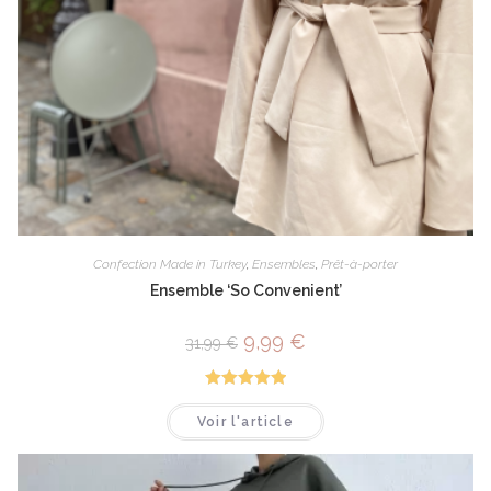
Confection Made in Turkey
,
Ensembles
,
Prêt-à-porter
Ensemble ‘So Convenient’
9,99
€
31,99
€
Note
5.00
Voir l'article
sur 5