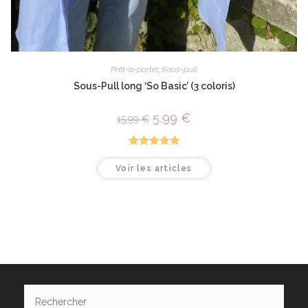
Prêt-à-porter
,
Sous-pull
Sous-Pull long ‘So Basic’ (3 coloris)
5,99
€
15,99
€
Note
5.00
Voir les articles
sur 5